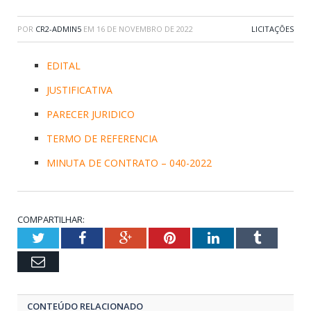
POR
CR2-ADMIN5
EM
16 DE NOVEMBRO DE 2022
LICITAÇÕES
EDITAL
JUSTIFICATIVA
PARECER JURIDICO
TERMO DE REFERENCIA
MINUTA DE CONTRATO – 040-2022
COMPARTILHAR:
Twitter
Facebook
Google+
Pinterest
LinkedIn
Tumblr
Email
CONTEÚDO RELACIONADO