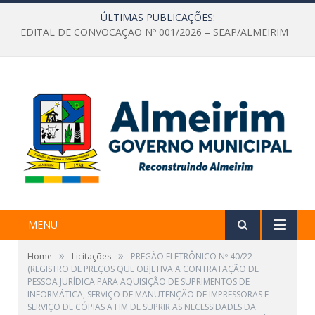
ÚLTIMAS PUBLICAÇÕES:
EDITAL DE CONVOCAÇÃO Nº 001/2026 – SEAP/ALMEIRIM
MENU
»
»
Home
Licitações
PREGÃO ELETRÔNICO Nº 40/22
(REGISTRO DE PREÇOS QUE OBJETIVA A CONTRATAÇÃO DE
PESSOA JURÍDICA PARA AQUISIÇÃO DE SUPRIMENTOS DE
INFORMÁTICA, SERVIÇO DE MANUTENÇÃO DE IMPRESSORAS E
SERVIÇO DE CÓPIAS A FIM DE SUPRIR AS NECESSIDADES DA