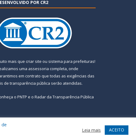
ESENVOLVIDO POR CR2
uito mais que
criar site
ou
sistema para prefeituras
!
ealizamos uma
assessoria
completa, onde
arantimos em contrato que todas as exigências das
eis de transparência pública
serão atendidas.
onheça o
PNTP
e o
Radar da Transparência Pública
a de
te
Acessar Área Administrativa
Acessar Webmail
ACEITO
Leia mais