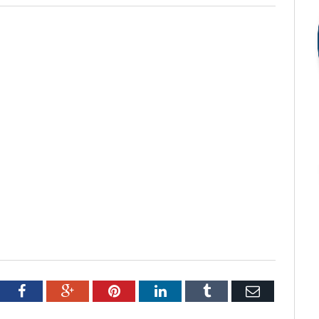
tter
Facebook
Google+
Pinterest
LinkedIn
Tumblr
Email