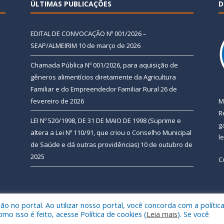
ÚLTIMAS PUBLICAÇÕES
D
EDITAL DE CONVOCAÇÃO Nº 001/2026 –
SEAP/ALMEIRIM
10 de março de 2026
Chamada Pública Nº 001/2026, para aquisição de
gêneros alimentícios diretamente da Agricultura
Familiar e do Empreendedor Familiar Rural
26 de
fevereiro de 2026
M
R
LEI Nº 520/1998, DE 31 DE MAIO DE 1998 (Suprime e
g
altera a Lei Nº 110/91, que criou o Conselho Municipal
l
de Saúde e dá outras providências)
10 de outubro de
2025
C
 no portal. Ao utilizar nosso portal, você concorda com a polític
 de Almeirim.
Mapa do Si
 isso é feito, acesse Política de cookies (
Leia mais
). Se você