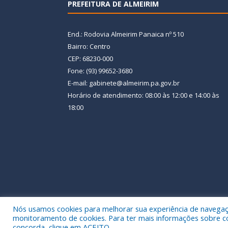
PREFEITURA DE ALMEIRIM
End.: Rodovia Almeirim Panaica nº 510
Bairro: Centro
CEP: 68230-000
Fone: (93) 99652-3680
E-mail: gabinete@almeirim.pa.gov.br
Horário de atendimento: 08:00 às 12:00 e 14:00 às
18:00
Nós usamos cookies para melhorar sua experiência de navegação
Todos os direitos reservados a Prefeitura Municipal
monitoramento de cookies. Para ter mais informações sobre como
concorda, clique em ACEITO.