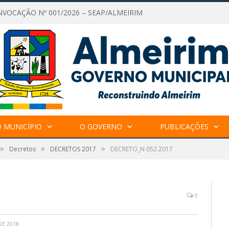
NVOCAÇÃO Nº 001/2026 – SEAP/ALMEIRIM
 MUNICÍPIO
O GOVERNO
PUBLICAÇÕES
»
»
»
Decretos
DECRETOS 2017
DECRETO_N 052.2017
0
E 2018