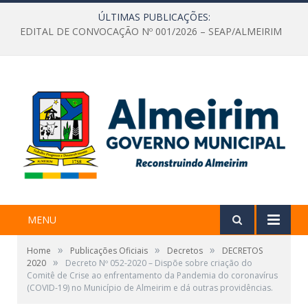
ÚLTIMAS PUBLICAÇÕES:
EDITAL DE CONVOCAÇÃO Nº 001/2026 – SEAP/ALMEIRIM
MENU
»
»
»
Home
Publicações Oficiais
Decretos
DECRETOS
»
2020
Decreto Nº 052-2020 – Dispõe sobre criação do
Comitê de Crise ao enfrentamento da Pandemia do coronavírus
(COVID-19) no Município de Almeirim e dá outras providências.