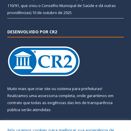
110/91, que criou o Conselho Municipal de Saúde e dá outras
providências)
10 de outubro de 2025
DESENVOLVIDO POR CR2
Muito mais que
criar site
ou
sistema para prefeituras
!
Realizamos uma
assessoria
completa, onde garantimos em
contrato que todas as exigências das
leis de transparência
pública
serão atendidas.
Conheça o
PNTP
e o
Radar da Transparência Pública
Nós usamos cookies para melhorar sua experiência de