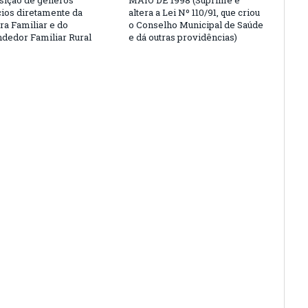
isição de gêneros
MAIO DE 1998 (Suprime e
cios diretamente da
altera a Lei Nº 110/91, que criou
ra Familiar e do
o Conselho Municipal de Saúde
edor Familiar Rural
e dá outras providências)