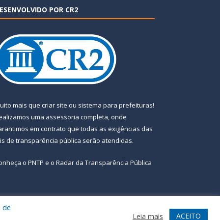
ESENVOLVIDO POR CR2
uito mais que
criar site
ou
sistema para prefeituras
!
ealizamos uma
assessoria
completa, onde
arantimos em contrato que todas as exigências das
eis de transparência pública
serão atendidas.
onheça o
PNTP
e o
Radar da Transparência Pública
a de
te
Acessar Área Administrativa
Acessar Webmail
ACEITO
Leia mais