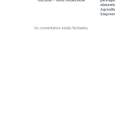
001/2026 – SEAP/ALMEIRIM
para aqu
alimentí
Agricultu
Empreend
Os comentários estão fechados.