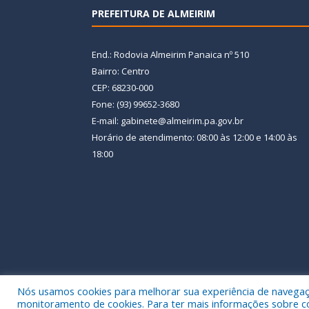
PREFEITURA DE ALMEIRIM
End.: Rodovia Almeirim Panaica nº 510
Bairro: Centro
CEP: 68230-000
Fone: (93) 99652-3680
E-mail: gabinete@almeirim.pa.gov.br
Horário de atendimento: 08:00 às 12:00 e 14:00 às
18:00
Nós usamos cookies para melhorar sua experiência de navegação
Todos os direitos reservados a Prefeitura Municipal
monitoramento de cookies. Para ter mais informações sobre como