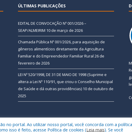
ÚLTIMAS PUBLICAÇÕES
D
EDITAL DE CONVOCAÇÃO Nº 001/2026 –
SEAP/ALMEIRIM
10 de março de 2026
Chamada Pública Nº 001/2026, para aquisição de
gêneros alimentícios diretamente da Agricultura
Familiar e do Empreendedor Familiar Rural
26 de
fevereiro de 2026
M
R
LEI Nº 520/1998, DE 31 DE MAIO DE 1998 (Suprime e
g
altera a Lei Nº 110/91, que criou o Conselho Municipal
l
de Saúde e dá outras providências)
10 de outubro de
2025
C
 no portal. Ao utilizar nosso portal, você concorda com a polític
 de Almeirim.
Mapa do Si
 isso é feito, acesse Política de cookies (
Leia mais
). Se você