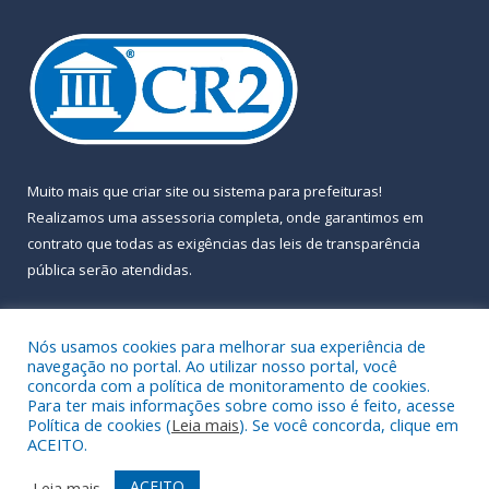
Muito mais que
criar site
ou
sistema para prefeituras
!
Realizamos uma
assessoria
completa, onde garantimos em
contrato que todas as exigências das
leis de transparência
pública
serão atendidas.
Conheça o
PNTP
e o
Radar da Transparência Pública
Nós usamos cookies para melhorar sua experiência de
navegação no portal. Ao utilizar nosso portal, você
concorda com a política de monitoramento de cookies.
Para ter mais informações sobre como isso é feito, acesse
Política de cookies (
Leia mais
). Se você concorda, clique em
Todos os direitos reservados a Prefeitura Municipal de Almeirim.
ACEITO.
Mapa do Site
Acessar Área Administrativa
ACEITO
Leia mais