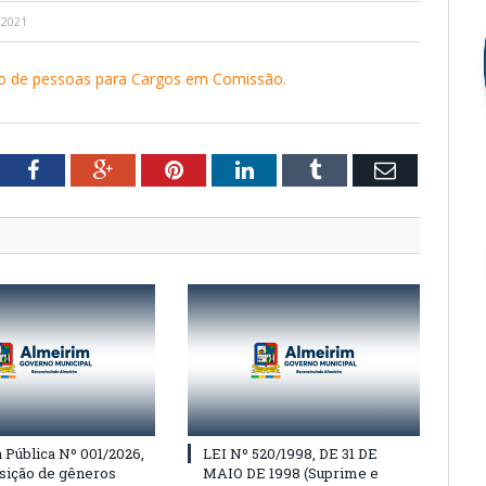
 2021
o de pessoas para Cargos em Comissão.
tter
Facebook
Google+
Pinterest
LinkedIn
Tumblr
Email
Pública Nº 001/2026,
LEI Nº 520/1998, DE 31 DE
isição de gêneros
MAIO DE 1998 (Suprime e