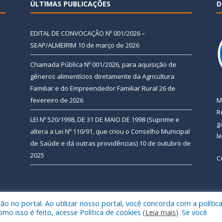
ÚLTIMAS PUBLICAÇÕES
D
EDITAL DE CONVOCAÇÃO Nº 001/2026 –
SEAP/ALMEIRIM
10 de março de 2026
Chamada Pública Nº 001/2026, para aquisição de
gêneros alimentícios diretamente da Agricultura
Familiar e do Empreendedor Familiar Rural
26 de
fevereiro de 2026
M
R
LEI Nº 520/1998, DE 31 DE MAIO DE 1998 (Suprime e
g
altera a Lei Nº 110/91, que criou o Conselho Municipal
l
de Saúde e dá outras providências)
10 de outubro de
2025
C
 no portal. Ao utilizar nosso portal, você concorda com a polític
 de Almeirim.
Mapa do Si
 isso é feito, acesse Política de cookies (
Leia mais
). Se você