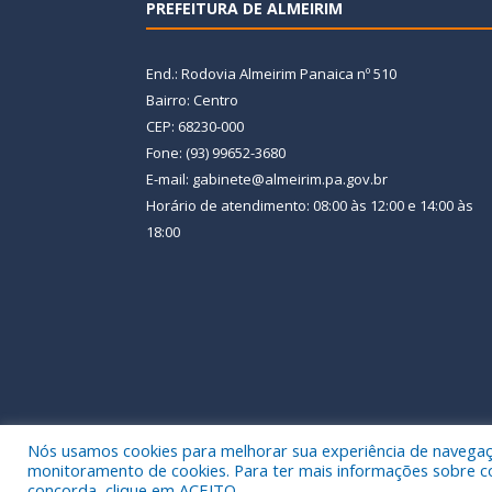
PREFEITURA DE ALMEIRIM
End.: Rodovia Almeirim Panaica nº 510
Bairro: Centro
CEP: 68230-000
Fone: (93) 99652-3680
E-mail: gabinete@almeirim.pa.gov.br
Horário de atendimento: 08:00 às 12:00 e 14:00 às
18:00
Nós usamos cookies para melhorar sua experiência de navegação
Todos os direitos reservados a Prefeitura Municipal
monitoramento de cookies. Para ter mais informações sobre como
concorda, clique em ACEITO.