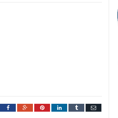
tter
Facebook
Google+
Pinterest
LinkedIn
Tumblr
Email