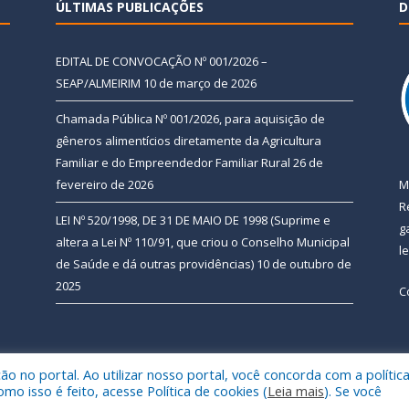
ÚLTIMAS PUBLICAÇÕES
D
EDITAL DE CONVOCAÇÃO Nº 001/2026 –
SEAP/ALMEIRIM
10 de março de 2026
Chamada Pública Nº 001/2026, para aquisição de
gêneros alimentícios diretamente da Agricultura
Familiar e do Empreendedor Familiar Rural
26 de
fevereiro de 2026
M
R
LEI Nº 520/1998, DE 31 DE MAIO DE 1998 (Suprime e
g
altera a Lei Nº 110/91, que criou o Conselho Municipal
l
de Saúde e dá outras providências)
10 de outubro de
2025
C
 no portal. Ao utilizar nosso portal, você concorda com a polític
 de Almeirim.
Mapa do Si
 isso é feito, acesse Política de cookies (
Leia mais
). Se você