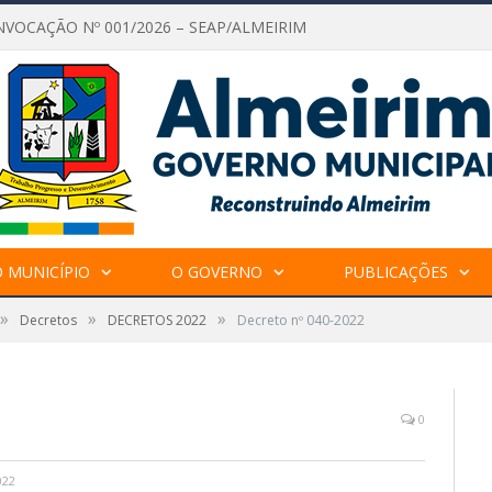
NVOCAÇÃO Nº 001/2026 – SEAP/ALMEIRIM
 MUNICÍPIO
O GOVERNO
PUBLICAÇÕES
»
»
»
Decretos
DECRETOS 2022
Decreto nº 040-2022
0
022