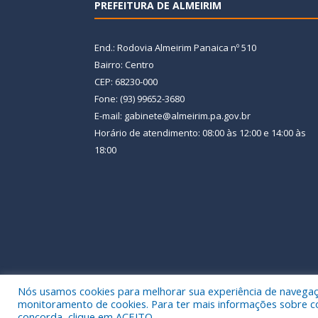
PREFEITURA DE ALMEIRIM
End.: Rodovia Almeirim Panaica nº 510
Bairro: Centro
CEP: 68230-000
Fone: (93) 99652-3680
E-mail: gabinete@almeirim.pa.gov.br
Horário de atendimento: 08:00 às 12:00 e 14:00 às
18:00
Nós usamos cookies para melhorar sua experiência de navegação
Todos os direitos reservados a Prefeitura Municipal
monitoramento de cookies. Para ter mais informações sobre como
concorda, clique em ACEITO.