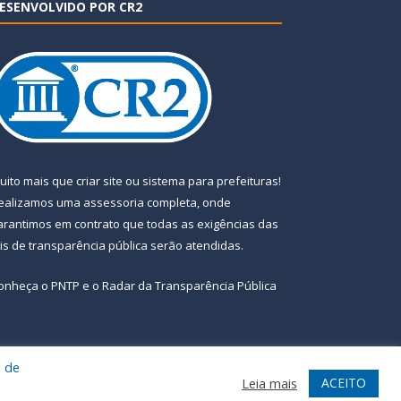
ESENVOLVIDO POR CR2
uito mais que
criar site
ou
sistema para prefeituras
!
ealizamos uma
assessoria
completa, onde
arantimos em contrato que todas as exigências das
eis de transparência pública
serão atendidas.
onheça o
PNTP
e o
Radar da Transparência Pública
a de
te
Acessar Área Administrativa
Acessar Webmail
ACEITO
Leia mais