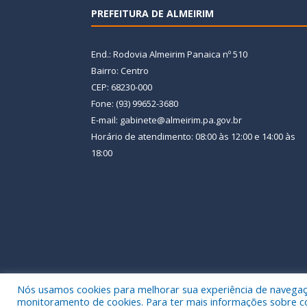
PREFEITURA DE ALMEIRIM
End.: Rodovia Almeirim Panaica nº 510
Bairro: Centro
CEP: 68230-000
Fone: (93) 99652-3680
E-mail: gabinete@almeirim.pa.gov.br
Horário de atendimento: 08:00 às 12:00 e 14:00 às
18:00
Nós usamos cookies para melhorar sua experiência de navegação
Todos os direitos reservados a Prefeitura Municipal
monitoramento de cookies. Para ter mais informações sobre como