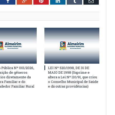
tter
Facebook
Google+
Pinterest
LinkedIn
Tumblr
Email
Pública Nº 001/2026,
LEI Nº 520/1998, DE 31 DE
isição de gêneros
MAIO DE 1998 (Suprime e
cios diretamente da
altera a Lei Nº 110/91, que criou
ra Familiar e do
o Conselho Municipal de Saúde
edor Familiar Rural
e dá outras providências)