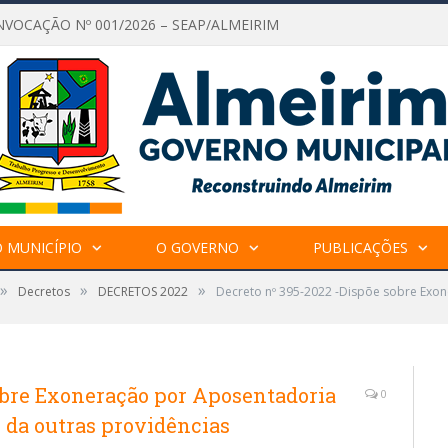
NVOCAÇÃO Nº 001/2026 – SEAP/ALMEIRIM
 MUNICÍPIO
O GOVERNO
PUBLICAÇÕES
»
»
»
Decretos
DECRETOS 2022
Decreto nº 395-2022 -Dispõe sobre Exon
obre Exoneração por Aposentadoria
0
e da outras providências