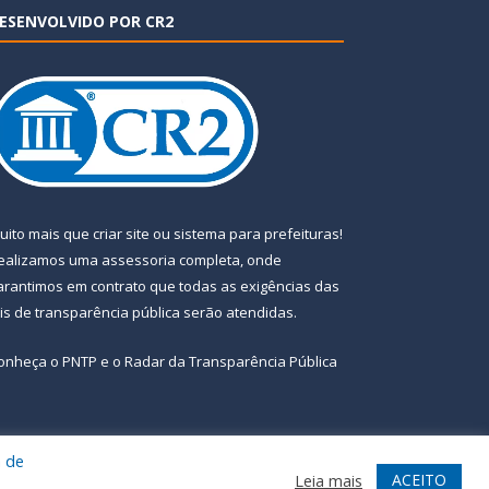
ESENVOLVIDO POR CR2
uito mais que
criar site
ou
sistema para prefeituras
!
ealizamos uma
assessoria
completa, onde
arantimos em contrato que todas as exigências das
eis de transparência pública
serão atendidas.
onheça o
PNTP
e o
Radar da Transparência Pública
a de
te
Acessar Área Administrativa
Acessar Webmail
ACEITO
Leia mais