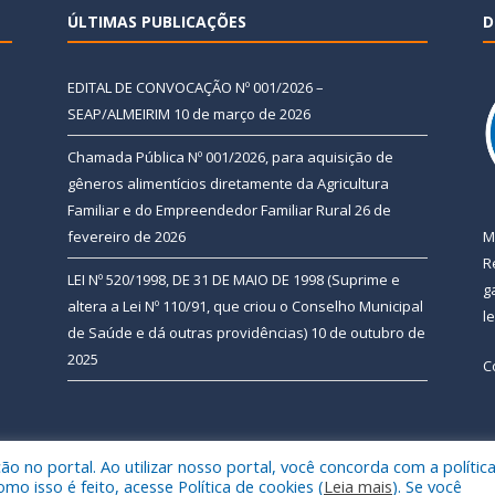
ÚLTIMAS PUBLICAÇÕES
D
EDITAL DE CONVOCAÇÃO Nº 001/2026 –
SEAP/ALMEIRIM
10 de março de 2026
Chamada Pública Nº 001/2026, para aquisição de
gêneros alimentícios diretamente da Agricultura
Familiar e do Empreendedor Familiar Rural
26 de
fevereiro de 2026
M
R
LEI Nº 520/1998, DE 31 DE MAIO DE 1998 (Suprime e
g
altera a Lei Nº 110/91, que criou o Conselho Municipal
l
de Saúde e dá outras providências)
10 de outubro de
2025
C
 no portal. Ao utilizar nosso portal, você concorda com a polític
 de Almeirim.
Mapa do Si
 isso é feito, acesse Política de cookies (
Leia mais
). Se você