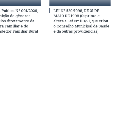
Pública Nº 001/2026,
LEI Nº 520/1998, DE 31 DE
isição de gêneros
MAIO DE 1998 (Suprime e
cios diretamente da
altera a Lei Nº 110/91, que criou
ra Familiar e do
o Conselho Municipal de Saúde
edor Familiar Rural
e dá outras providências)