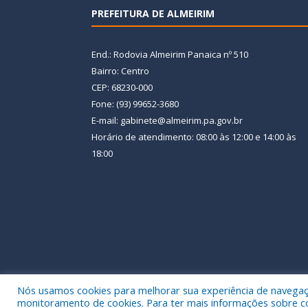
PREFEITURA DE ALMEIRIM
End.: Rodovia Almeirim Panaica nº 510
Bairro: Centro
CEP: 68230-000
Fone: (93) 99652-3680
E-mail: gabinete@almeirim.pa.gov.br
Horário de atendimento: 08:00 às 12:00 e 14:00 às
18:00
Nós usamos cookies para melhorar sua experiência de navegação
Todos os direitos reservados a Prefeitura Municipal
monitoramento de cookies. Para ter mais informações sobre como