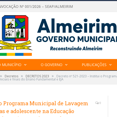
NVOCAÇÃO Nº 001/2026 – SEAP/ALMEIRIM
 MUNICÍPIO
O GOVERNO
PUBLICAÇÕES
»
»
»
Decretos
DECRETOS 2023
Decreto nº 521-2023 – Institui o Progra
niciais e finais do Ensino Fundamental e EJA
ui o Programa Municipal de Lavagem
0
as e adolescente na Educação