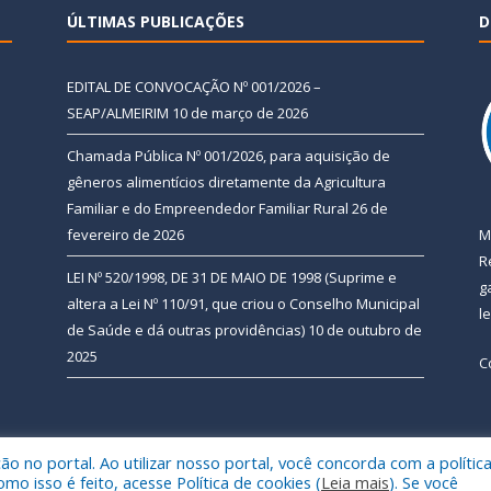
ÚLTIMAS PUBLICAÇÕES
D
EDITAL DE CONVOCAÇÃO Nº 001/2026 –
SEAP/ALMEIRIM
10 de março de 2026
Chamada Pública Nº 001/2026, para aquisição de
gêneros alimentícios diretamente da Agricultura
Familiar e do Empreendedor Familiar Rural
26 de
fevereiro de 2026
M
R
LEI Nº 520/1998, DE 31 DE MAIO DE 1998 (Suprime e
g
altera a Lei Nº 110/91, que criou o Conselho Municipal
l
de Saúde e dá outras providências)
10 de outubro de
2025
C
 no portal. Ao utilizar nosso portal, você concorda com a polític
 de Almeirim.
Mapa do Si
 isso é feito, acesse Política de cookies (
Leia mais
). Se você