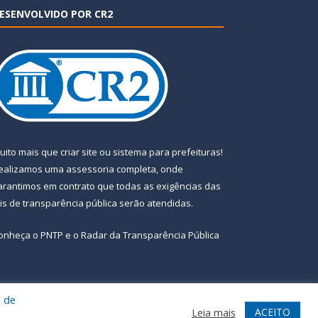
ESENVOLVIDO POR CR2
uito mais que
criar site
ou
sistema para prefeituras
!
ealizamos uma
assessoria
completa, onde
arantimos em contrato que todas as exigências das
eis de transparência pública
serão atendidas.
onheça o
PNTP
e o
Radar da Transparência Pública
a de
te
Acessar Área Administrativa
Acessar Webmail
ACEITO
Leia mais