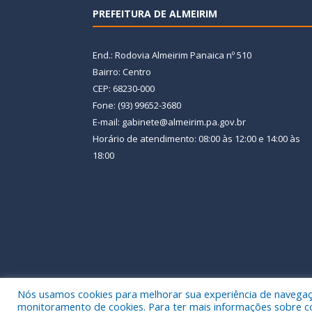
PREFEITURA DE ALMEIRIM
End.: Rodovia Almeirim Panaica nº 510
Bairro: Centro
CEP: 68230-000
Fone: (93) 99652-3680
E-mail: gabinete@almeirim.pa.gov.br
Horário de atendimento: 08:00 às 12:00 e 14:00 às
18:00
Nós usamos cookies para melhorar sua experiência de navegação
Todos os direitos reservados a Prefeitura Municipal
monitoramento de cookies. Para ter mais informações sobre como