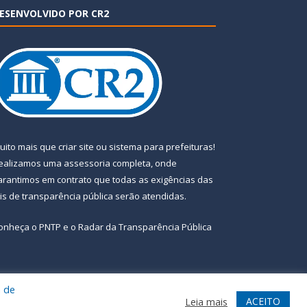
ESENVOLVIDO POR CR2
uito mais que
criar site
ou
sistema para prefeituras
!
ealizamos uma
assessoria
completa, onde
arantimos em contrato que todas as exigências das
eis de transparência pública
serão atendidas.
onheça o
PNTP
e o
Radar da Transparência Pública
a de
te
Acessar Área Administrativa
Acessar Webmail
ACEITO
Leia mais