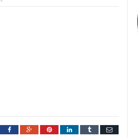
19
tter
Facebook
Google+
Pinterest
LinkedIn
Tumblr
Email