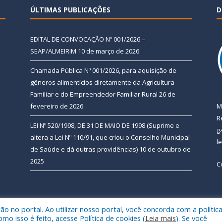
ÚLTIMAS PUBLICAÇÕES
D
EDITAL DE CONVOCAÇÃO Nº 001/2026 –
SEAP/ALMEIRIM
10 de março de 2026
Chamada Pública Nº 001/2026, para aquisição de
gêneros alimentícios diretamente da Agricultura
Familiar e do Empreendedor Familiar Rural
26 de
fevereiro de 2026
M
R
LEI Nº 520/1998, DE 31 DE MAIO DE 1998 (Suprime e
g
altera a Lei Nº 110/91, que criou o Conselho Municipal
l
de Saúde e dá outras providências)
10 de outubro de
2025
C
 no portal. Ao utilizar nosso portal, você concorda com a polític
 de Almeirim.
Mapa do Si
 isso é feito, acesse Política de cookies (
Leia mais
). Se você