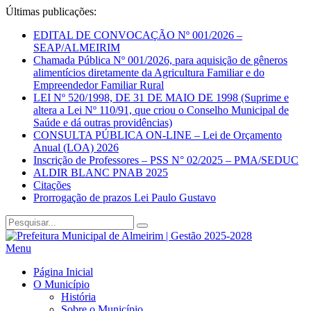
Últimas publicações:
EDITAL DE CONVOCAÇÃO Nº 001/2026 –
SEAP/ALMEIRIM
Chamada Pública Nº 001/2026, para aquisição de gêneros
alimentícios diretamente da Agricultura Familiar e do
Empreendedor Familiar Rural
LEI Nº 520/1998, DE 31 DE MAIO DE 1998 (Suprime e
altera a Lei Nº 110/91, que criou o Conselho Municipal de
Saúde e dá outras providências)
CONSULTA PÚBLICA ON-LINE – Lei de Orçamento
Anual (LOA) 2026
Inscrição de Professores – PSS N° 02/2025 – PMA/SEDUC
ALDIR BLANC PNAB 2025
Citações
Prorrogação de prazos Lei Paulo Gustavo
Menu
Página Inicial
O Município
História
Sobre o Município