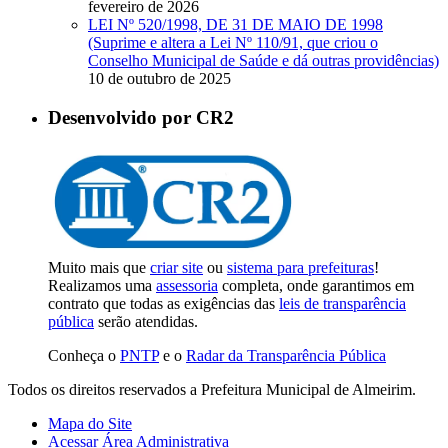
fevereiro de 2026
LEI Nº 520/1998, DE 31 DE MAIO DE 1998
(Suprime e altera a Lei Nº 110/91, que criou o
Conselho Municipal de Saúde e dá outras providências)
10 de outubro de 2025
Desenvolvido por CR2
Muito mais que
criar site
ou
sistema para prefeituras
!
Realizamos uma
assessoria
completa, onde garantimos em
contrato que todas as exigências das
leis de transparência
pública
serão atendidas.
Conheça o
PNTP
e o
Radar da Transparência Pública
Todos os direitos reservados a Prefeitura Municipal de Almeirim.
Mapa do Site
Acessar Área Administrativa