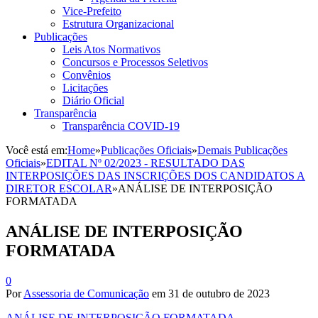
Vice-Prefeito
Estrutura Organizacional
Publicações
Leis Atos Normativos
Concursos e Processos Seletivos
Convênios
Licitações
Diário Oficial
Transparência
Transparência COVID-19
Você está em:
Home
»
Publicações Oficiais
»
Demais Publicações
Oficiais
»
EDITAL Nº 02/2023 - RESULTADO DAS
INTERPOSIÇÕES DAS INSCRIÇÕES DOS CANDIDATOS A
DIRETOR ESCOLAR
»
ANÁLISE DE INTERPOSIÇÃO
FORMATADA
ANÁLISE DE INTERPOSIÇÃO
FORMATADA
0
Por
Assessoria de Comunicação
em
31 de outubro de 2023
ANÁLISE DE INTERPOSIÇÃO FORMATADA