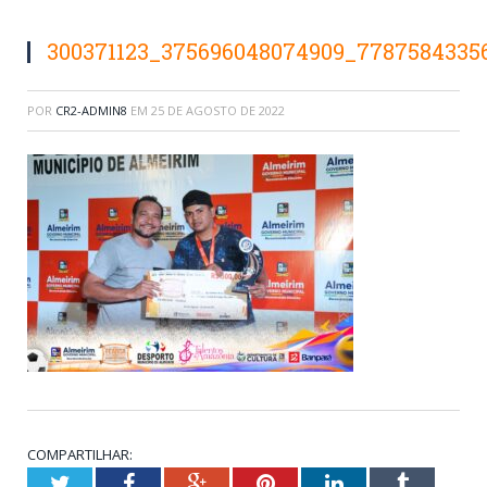
300371123_375696048074909_7787584335
POR
CR2-ADMIN8
EM
25 DE AGOSTO DE 2022
COMPARTILHAR:
Twitter
Facebook
Google+
Pinterest
LinkedIn
Tumblr