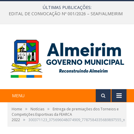
ÚLTIMAS PUBLICAÇÕES:
EDITAL DE CONVOCAÇÃO Nº 001/2026 – SEAP/ALMEIRIM
MENU
»
»
Home
Notícias
Entrega de premiações dos Torneios e
Competições Esportivas da FEARCA
»
2022
300371123_375696048074909_7787584335689897555_n