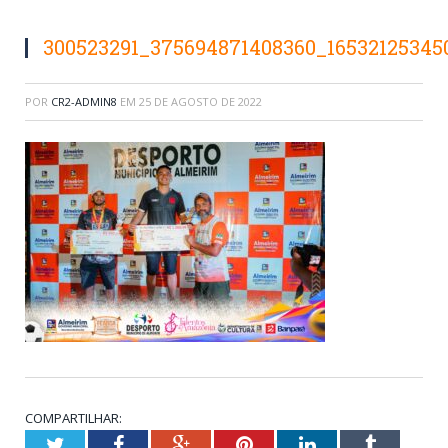
300523291_375694871408360_16532125345
POR
CR2-ADMIN8
EM
25 DE AGOSTO DE 2022
COMPARTILHAR:
Twitter
Facebook
Google+
Pinterest
LinkedIn
Tumblr