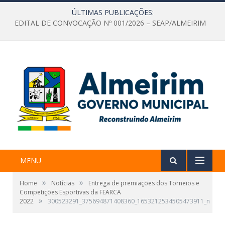
ÚLTIMAS PUBLICAÇÕES:
EDITAL DE CONVOCAÇÃO Nº 001/2026 – SEAP/ALMEIRIM
MENU
»
»
Home
Notícias
Entrega de premiações dos Torneios e
Competições Esportivas da FEARCA
»
2022
300523291_375694871408360_1653212534505473911_n