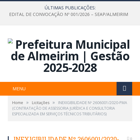
ÚLTIMAS PUBLICAÇÕES:
EDITAL DE CONVOCAÇÃO Nº 001/2026 – SEAP/ALMEIRIM
MENU
»
»
Home
Licitações
INEXIGIBILIDADE Nº 2606001/2020-PMA
(CONTRATAÇÃO DE ASSESSORIA JURÍDICA E CONSULTORIA
ESPECIALIZADA EM SERVIÇOS TÉCNICOS TRIBUTÁRIOS)
INEXIGIBILIDADE Nº 2606001/2020-
0