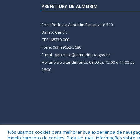
PREFEITURA DE ALMEIRIM
End.: Rodovia Almeirim Panaica nº 510
Bairro: Centro
CEP: 68230-000
Fone: (93) 99652-3680
E-mail: gabinete@almeirim.pa.gov.br
Horário de atendimento: 08:00 às 12:00 e 14:00 às
18:00
Nós usamos cookies para melhorar sua experiência de navegação
Todos os direitos reservados a Prefeitura Municipal
monitoramento de cookies. Para ter mais informações sobre como