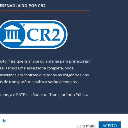
ESENVOLVIDO POR CR2
uito mais que
criar site
ou
sistema para prefeituras
!
ealizamos uma
assessoria
completa, onde
arantimos em contrato que todas as exigências das
eis de transparência pública
serão atendidas.
onheça o
PNTP
e o
Radar da Transparência Pública
a de
te
Acessar Área Administrativa
Acessar Webmail
ACEITO
Leia mais