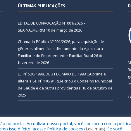
ÚLTIMAS PUBLICAÇÕES
D
EDITAL DE CONVOCAÇÃO Nº 001/2026 –
SEAP/ALMEIRIM
10 de março de 2026
Chamada Pública Nº 001/2026, para aquisição de
gêneros alimentícios diretamente da Agricultura
Familiar e do Empreendedor Familiar Rural
26 de
fevereiro de 2026
M
R
LEI Nº 520/1998, DE 31 DE MAIO DE 1998 (Suprime e
g
altera a Lei Nº 110/91, que criou o Conselho Municipal
l
de Saúde e dá outras providências)
10 de outubro de
2025
C
 no portal. Ao utilizar nosso portal, você concorda com a polític
 de Almeirim.
Mapa do Si
 isso é feito, acesse Política de cookies (
Leia mais
). Se você