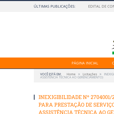
ÚLTIMAS PUBLICAÇÕES:
EDITAL DE CO
PÁGINA INICIAL
O
»
»
VOCÊ ESTÁ EM:
Home
Licitações
INEXI
ASSISTÊNCIA TÉCNICA AO GERENCIAMENTO)
INEXIGIBILIDADE Nº 270400
PARA PRESTAÇÃO DE SERVIÇ
ASSISTÊNCIA TÉCNICA AO G