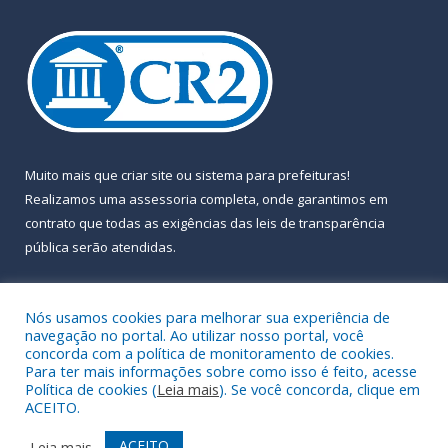
Muito mais que
criar site
ou
sistema para prefeituras
!
Realizamos uma
assessoria
completa, onde garantimos em
contrato que todas as exigências das
leis de transparência
pública
serão atendidas.
Conheça o
PNTP
e o
Radar da Transparência Pública
Nós usamos cookies para melhorar sua experiência de
navegação no portal. Ao utilizar nosso portal, você
concorda com a política de monitoramento de cookies.
Para ter mais informações sobre como isso é feito, acesse
Política de cookies (
Leia mais
). Se você concorda, clique em
Todos os direitos reservados a Prefeitura Municipal de Almeirim.
ACEITO.
Mapa do Site
Acessar Área Administrativa
ACEITO
Leia mais