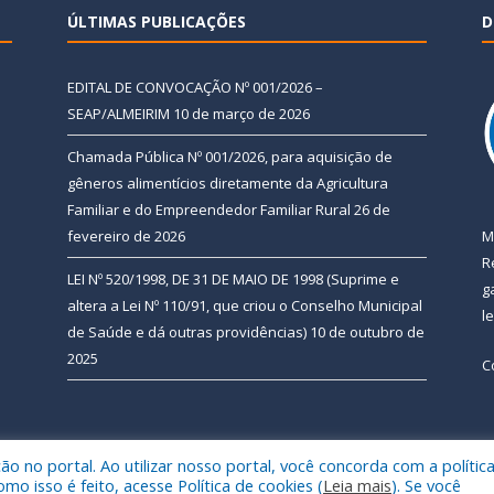
ÚLTIMAS PUBLICAÇÕES
D
EDITAL DE CONVOCAÇÃO Nº 001/2026 –
SEAP/ALMEIRIM
10 de março de 2026
Chamada Pública Nº 001/2026, para aquisição de
gêneros alimentícios diretamente da Agricultura
Familiar e do Empreendedor Familiar Rural
26 de
fevereiro de 2026
M
R
LEI Nº 520/1998, DE 31 DE MAIO DE 1998 (Suprime e
g
altera a Lei Nº 110/91, que criou o Conselho Municipal
l
de Saúde e dá outras providências)
10 de outubro de
2025
C
 no portal. Ao utilizar nosso portal, você concorda com a polític
 de Almeirim.
Mapa do Si
 isso é feito, acesse Política de cookies (
Leia mais
). Se você