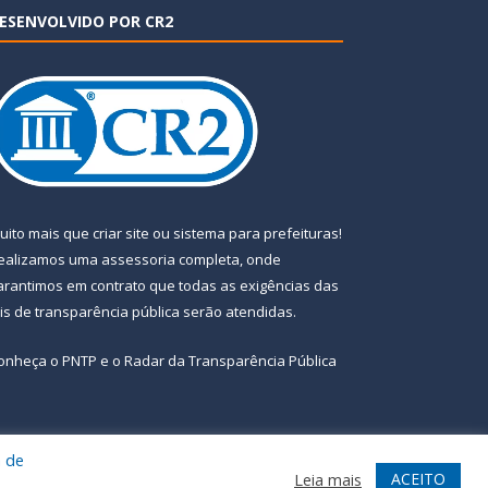
ESENVOLVIDO POR CR2
uito mais que
criar site
ou
sistema para prefeituras
!
ealizamos uma
assessoria
completa, onde
arantimos em contrato que todas as exigências das
eis de transparência pública
serão atendidas.
onheça o
PNTP
e o
Radar da Transparência Pública
a de
te
Acessar Área Administrativa
Acessar Webmail
ACEITO
Leia mais