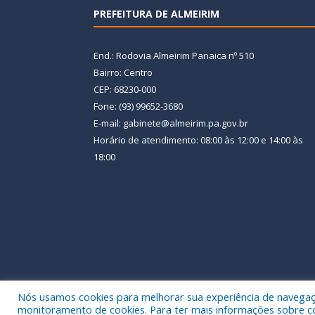
PREFEITURA DE ALMEIRIM
End.: Rodovia Almeirim Panaica nº 510
Bairro: Centro
CEP: 68230-000
Fone: (93) 99652-3680
E-mail: gabinete@almeirim.pa.gov.br
Horário de atendimento: 08:00 às 12:00 e 14:00 às
18:00
Nós usamos cookies para melhorar sua experiência de navegação
Todos os direitos reservados a Prefeitura Municipal
monitoramento de cookies. Para ter mais informações sobre como