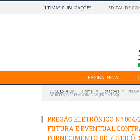
ÚLTIMAS PUBLICAÇÕES:
EDITAL DE CO
PÁGINA INICIAL
O
»
»
VOCÊ ESTÁ EM:
Home
Licitações
PREGÃ
DE REFEIÇÕES ELABORADAS (PRONTAS))
PREGÃO ELETRÔNICO Nº 004/
FUTURA E EVENTUAL CONTR
FORNECIMENTO DE REFEIÇÕE