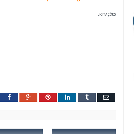
LICITAÇÕES
tter
Facebook
Google+
Pinterest
LinkedIn
Tumblr
Email