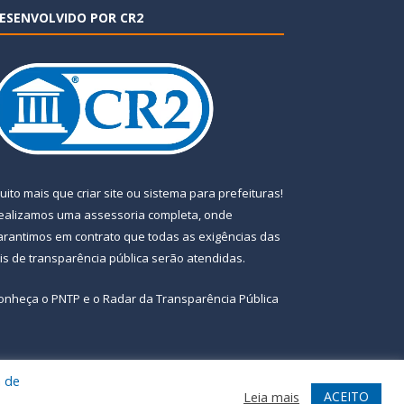
ESENVOLVIDO POR CR2
uito mais que
criar site
ou
sistema para prefeituras
!
ealizamos uma
assessoria
completa, onde
arantimos em contrato que todas as exigências das
eis de transparência pública
serão atendidas.
onheça o
PNTP
e o
Radar da Transparência Pública
a de
te
Acessar Área Administrativa
Acessar Webmail
ACEITO
Leia mais