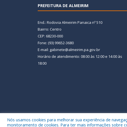
PREFEITURA DE ALMEIRIM
End.: Rodovia Almeirim Panaica nº 510
Bairro: Centro
CEP: 68230-000
Fone: (93) 99652-3680
E-mail: gabinete@almeirim.pa.gov.br
Horário de atendimento: 08:00 às 12:00 e 14:00 às
18:00
Nós usamos cookies para melhorar sua experiência de navegação
Todos os direitos reservados a Prefeitura Municipal
monitoramento de cookies. Para ter mais informações sobre como