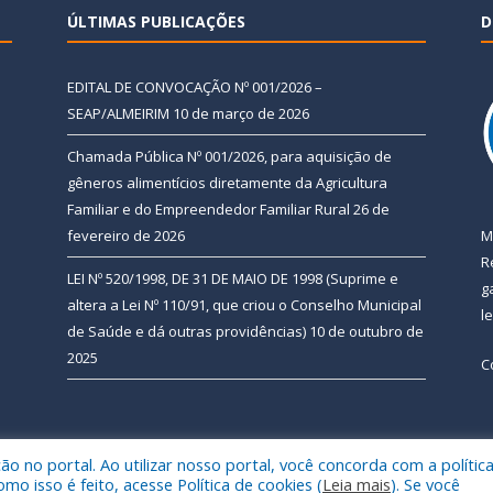
ÚLTIMAS PUBLICAÇÕES
D
EDITAL DE CONVOCAÇÃO Nº 001/2026 –
SEAP/ALMEIRIM
10 de março de 2026
Chamada Pública Nº 001/2026, para aquisição de
gêneros alimentícios diretamente da Agricultura
Familiar e do Empreendedor Familiar Rural
26 de
fevereiro de 2026
M
R
LEI Nº 520/1998, DE 31 DE MAIO DE 1998 (Suprime e
g
altera a Lei Nº 110/91, que criou o Conselho Municipal
l
de Saúde e dá outras providências)
10 de outubro de
2025
C
 no portal. Ao utilizar nosso portal, você concorda com a polític
 de Almeirim.
Mapa do Si
 isso é feito, acesse Política de cookies (
Leia mais
). Se você