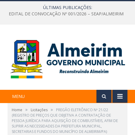
ÚLTIMAS PUBLICAÇÕES:
EDITAL DE CONVOCAÇÃO Nº 001/2026 – SEAP/ALMEIRIM
MENU
»
»
Home
Licitações
PREGÃO ELETRÔNICO Nº 21/22
(REGISTRO DE PREÇOS QUE OBJETIVA A CONTRATAÇÃO DE
PESSOA JURÍDICA PARA AQUISIÇÃO DE COMBUSTÍVEIS, AFIM DE
SUPRIR AS NECESSIDADES DA PREFEITURA MUNICIPAL,
SECRETARIAS E FUNDOS DO MUNICÍPIO DE ALMEIRIM/PA)