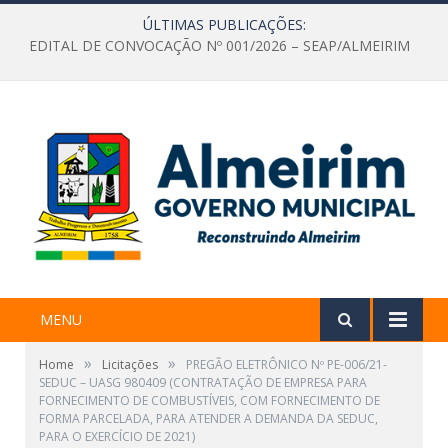
ÚLTIMAS PUBLICAÇÕES:
EDITAL DE CONVOCAÇÃO Nº 001/2026 – SEAP/ALMEIRIM
MENU
»
»
Home
Licitações
PREGÃO ELETRÔNICO Nº PE-006/21-
SEDUC – UASG 980409 (CONTRATAÇÃO DE EMPRESA PARA
FORNECIMENTO DE COMBUSTÍVEIS, COM FORNECIMENTO DE
FORMA PARCELADA, PARA ATENDER A DEMANDA DA SEDUC,
PARA O EXERCÍCIO DE 2021)