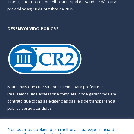
110/91, que criou o Conselho Municipal de Saúde e dá outras
providências)
10 de outubro de 2025
DESENVOLVIDO POR CR2
Muito mais que
criar site
ou
sistema para prefeituras
!
Realizamos uma
assessoria
completa, onde garantimos em
contrato que todas as exigências das
leis de transparência
pública
serão atendidas.
Conheça o
PNTP
e o
Radar da Transparência Pública
Nós usamos cookies para melhorar sua experiência de