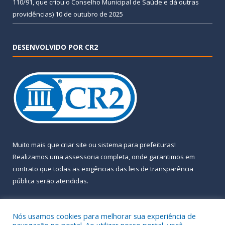
110/91, que criou o Conselho Municipal de Saúde e dá outras
providências)
10 de outubro de 2025
DESENVOLVIDO POR CR2
Muito mais que
criar site
ou
sistema para prefeituras
!
Realizamos uma
assessoria
completa, onde garantimos em
contrato que todas as exigências das
leis de transparência
pública
serão atendidas.
Conheça o
PNTP
e o
Radar da Transparência Pública
Nós usamos cookies para melhorar sua experiência de