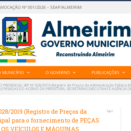
NVOCAÇÃO Nº 001/2026 – SEAP/ALMEIRIM
 MUNICÍPIO
O GOVERNO
PUBLICAÇÕES
 PRESENCIAL SRP Nº 028/2019 (Registro de Preços da Administração Pública M
S PESADAS DO ACERVO DA PREFEITURA, SECRETARIAS EXECUTIVAS E AGÊNCIA 
/2019 (Registro de Preços da
0
pal para o fornecimento de PEÇAS
 OS VEÍCULOS E MÁQUINAS