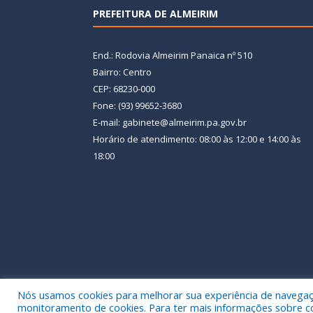
PREFEITURA DE ALMEIRIM
End.: Rodovia Almeirim Panaica nº 510
Bairro: Centro
CEP: 68230-000
Fone: (93) 99652-3680
E-mail: gabinete@almeirim.pa.gov.br
Horário de atendimento: 08:00 às 12:00 e 14:00 às
18:00
Nós usamos cookies para melhorar sua experiência de navegação
Todos os direitos reservados a Prefeitura Municipal
monitoramento de cookies. Para ter mais informações sobre como