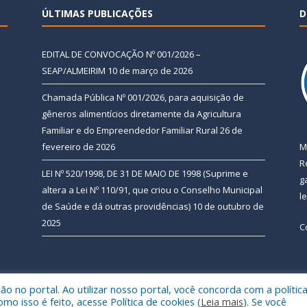
ÚLTIMAS PUBLICAÇÕES
D
EDITAL DE CONVOCAÇÃO Nº 001/2026 –
SEAP/ALMEIRIM
10 de março de 2026
Chamada Pública Nº 001/2026, para aquisição de
gêneros alimentícios diretamente da Agricultura
Familiar e do Empreendedor Familiar Rural
26 de
fevereiro de 2026
M
R
LEI Nº 520/1998, DE 31 DE MAIO DE 1998 (Suprime e
g
altera a Lei Nº 110/91, que criou o Conselho Municipal
l
de Saúde e dá outras providências)
10 de outubro de
2025
C
 no portal. Ao utilizar nosso portal, você concorda com a polític
 de Almeirim.
Mapa do Si
 isso é feito, acesse Política de cookies (
Leia mais
). Se você