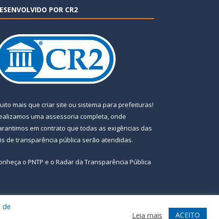
ESENVOLVIDO POR CR2
uito mais que
criar site
ou
sistema para prefeituras
!
ealizamos uma
assessoria
completa, onde
arantimos em contrato que todas as exigências das
eis de transparência pública
serão atendidas.
onheça o
PNTP
e o
Radar da Transparência Pública
a de
te
Acessar Área Administrativa
Acessar Webmail
ACEITO
Leia mais