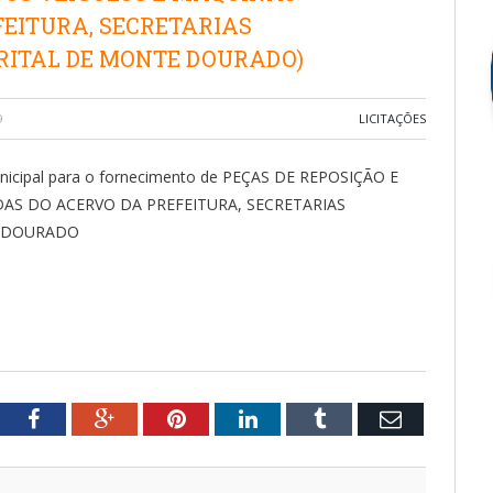
FEITURA, SECRETARIAS
TRITAL DE MONTE DOURADO)
9
LICITAÇÕES
unicipal para o fornecimento de PEÇAS DE REPOSIÇÃO E
AS DO ACERVO DA PREFEITURA, SECRETARIAS
E DOURADO
tter
Facebook
Google+
Pinterest
LinkedIn
Tumblr
Email