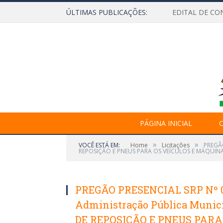
ÚLTIMAS PUBLICAÇÕES:
EDITAL DE CO
PÁGINA INICIAL
O
»
»
VOCÊ ESTÁ EM:
Home
Licitações
PREGÃO
REPOSIÇÃO E PNEUS PARA OS VEÍCULOS E MÁQUINA
PREGÃO PRESENCIAL SRP Nº 028
Administração Pública Munici
DE REPOSIÇÃO E PNEUS PARA