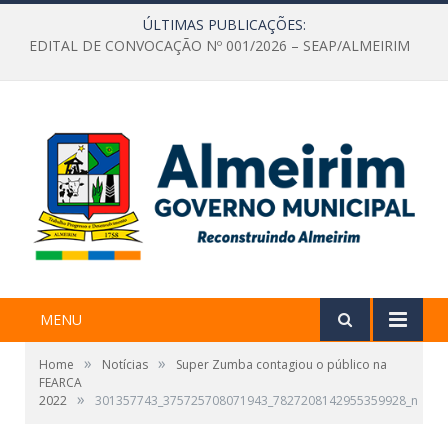
ÚLTIMAS PUBLICAÇÕES:
EDITAL DE CONVOCAÇÃO Nº 001/2026 – SEAP/ALMEIRIM
MENU
»
»
Home
Notícias
Super Zumba contagiou o público na
FEARCA
»
2022
301357743_375725708071943_7827208142955359928_n