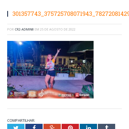
301357743_375725708071943_7827208142
POR
CR2-ADMIN8
EM
25 DE AGOSTO DE 2022
COMPARTILHAR:
Twitter
Facebook
Google+
Pinterest
LinkedIn
Tumblr