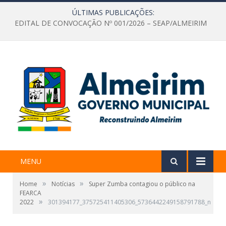
ÚLTIMAS PUBLICAÇÕES:
EDITAL DE CONVOCAÇÃO Nº 001/2026 – SEAP/ALMEIRIM
MENU
»
»
Home
Notícias
Super Zumba contagiou o público na
FEARCA
»
2022
301394177_375725411405306_5736442249158791788_n