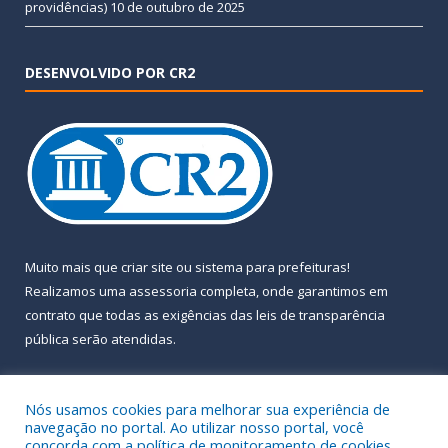
providências)
10 de outubro de 2025
DESENVOLVIDO POR CR2
Muito mais que
criar site
ou
sistema para prefeituras
!
Realizamos uma
assessoria
completa, onde garantimos em
contrato que todas as exigências das
leis de transparência
pública
serão atendidas.
Conheça o
PNTP
e o
Radar da Transparência Pública
Nós usamos cookies para melhorar sua experiência de
navegação no portal. Ao utilizar nosso portal, você
concorda com a política de monitoramento de cookies.