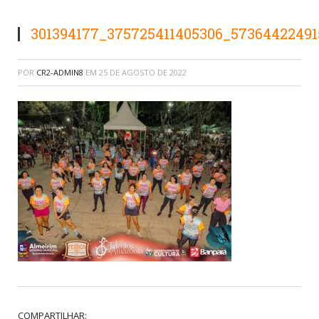
301394177_375725411405306_5736442249
POR
CR2-ADMIN8
EM
25 DE AGOSTO DE 2022
COMPARTILHAR: