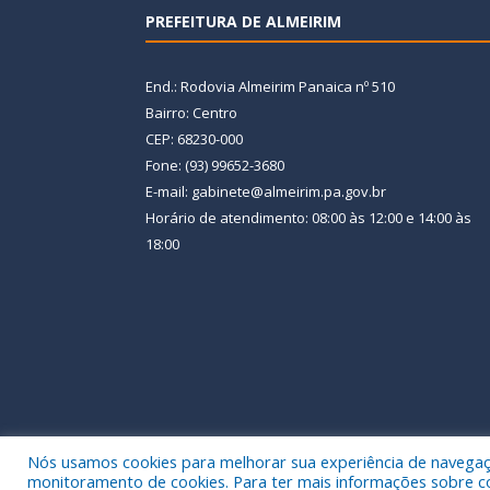
PREFEITURA DE ALMEIRIM
End.: Rodovia Almeirim Panaica nº 510
Bairro: Centro
CEP: 68230-000
Fone: (93) 99652-3680
E-mail: gabinete@almeirim.pa.gov.br
Horário de atendimento: 08:00 às 12:00 e 14:00 às
18:00
Nós usamos cookies para melhorar sua experiência de navegação
Todos os direitos reservados a Prefeitura Municipal
monitoramento de cookies. Para ter mais informações sobre como