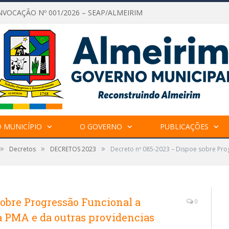
NVOCAÇÃO Nº 001/2026 – SEAP/ALMEIRIM
 MUNICÍPIO
O GOVERNO
PUBLICAÇÕES
»
»
»
Decretos
DECRETOS 2023
Decreto nº 085-2023 – Dispoe sobre Pro
sobre Progressão Funcional a
0
a PMA e da outras providencias