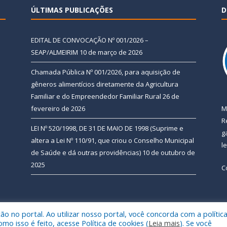
ÚLTIMAS PUBLICAÇÕES
D
EDITAL DE CONVOCAÇÃO Nº 001/2026 –
SEAP/ALMEIRIM
10 de março de 2026
Chamada Pública Nº 001/2026, para aquisição de
gêneros alimentícios diretamente da Agricultura
Familiar e do Empreendedor Familiar Rural
26 de
fevereiro de 2026
M
R
LEI Nº 520/1998, DE 31 DE MAIO DE 1998 (Suprime e
g
altera a Lei Nº 110/91, que criou o Conselho Municipal
l
de Saúde e dá outras providências)
10 de outubro de
2025
C
 no portal. Ao utilizar nosso portal, você concorda com a polític
 de Almeirim.
Mapa do Si
 isso é feito, acesse Política de cookies (
Leia mais
). Se você