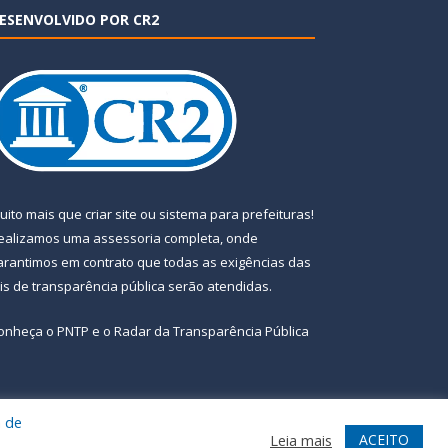
ESENVOLVIDO POR CR2
uito mais que
criar site
ou
sistema para prefeituras
!
ealizamos uma
assessoria
completa, onde
arantimos em contrato que todas as exigências das
eis de transparência pública
serão atendidas.
onheça o
PNTP
e o
Radar da Transparência Pública
a de
te
Acessar Área Administrativa
Acessar Webmail
ACEITO
Leia mais