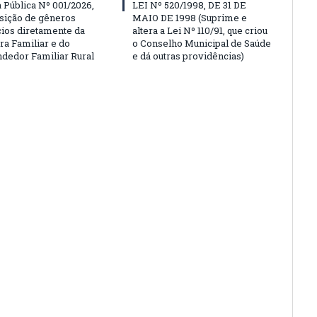
Pública Nº 001/2026,
LEI Nº 520/1998, DE 31 DE
isição de gêneros
MAIO DE 1998 (Suprime e
cios diretamente da
altera a Lei Nº 110/91, que criou
ra Familiar e do
o Conselho Municipal de Saúde
edor Familiar Rural
e dá outras providências)