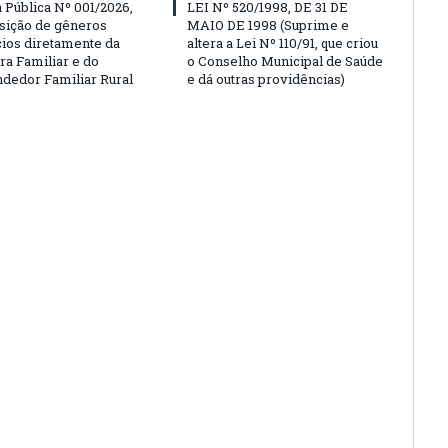
Pública Nº 001/2026,
LEI Nº 520/1998, DE 31 DE
isição de gêneros
MAIO DE 1998 (Suprime e
cios diretamente da
altera a Lei Nº 110/91, que criou
ra Familiar e do
o Conselho Municipal de Saúde
edor Familiar Rural
e dá outras providências)