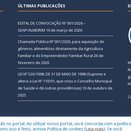
ÚLTIMAS PUBLICAÇÕES
D
EDITAL DE CONVOCAÇÃO Nº 001/2026 –
SEAP/ALMEIRIM
10 de março de 2026
Chamada Pública Nº 001/2026, para aquisição de
gêneros alimentícios diretamente da Agricultura
Familiar e do Empreendedor Familiar Rural
26 de
fevereiro de 2026
M
R
LEI Nº 520/1998, DE 31 DE MAIO DE 1998 (Suprime e
g
altera a Lei Nº 110/91, que criou o Conselho Municipal
l
de Saúde e dá outras providências)
10 de outubro de
2025
C
 no portal. Ao utilizar nosso portal, você concorda com a polític
 de Almeirim.
Mapa do Si
 isso é feito, acesse Política de cookies (
Leia mais
). Se você