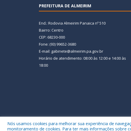
PREFEITURA DE ALMEIRIM
End.: Rodovia Almeirim Panaica nº 510
Bairro: Centro
CEP: 68230-000
Fone: (93) 99652-3680
E-mail: gabinete@almeirim.pa.gov.br
Horário de atendimento: 08:00 às 12:00 e 14:00 às
18:00
Nós usamos cookies para melhorar sua experiência de navegação
Todos os direitos reservados a Prefeitura Municipal
monitoramento de cookies. Para ter mais informações sobre como