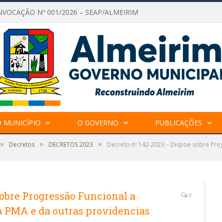
NVOCAÇÃO Nº 001/2026 – SEAP/ALMEIRIM
 MUNICÍPIO
O GOVERNO
PUBLICAÇÕES
»
»
»
Decretos
DECRETOS 2023
Decreto nº 142-2023 – Dispoe sobre Pro
sobre Progressão Funcional a
0
a PMA e da outras providencias