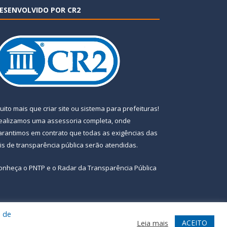
ESENVOLVIDO POR CR2
uito mais que
criar site
ou
sistema para prefeituras
!
ealizamos uma
assessoria
completa, onde
arantimos em contrato que todas as exigências das
eis de transparência pública
serão atendidas.
onheça o
PNTP
e o
Radar da Transparência Pública
a de
te
Acessar Área Administrativa
Acessar Webmail
ACEITO
Leia mais