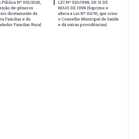
Pública Nº 001/2026,
LEI Nº 520/1998, DE 31 DE
isição de gêneros
MAIO DE 1998 (Suprime e
cios diretamente da
altera a Lei Nº 110/91, que criou
ra Familiar e do
o Conselho Municipal de Saúde
edor Familiar Rural
e dá outras providências)