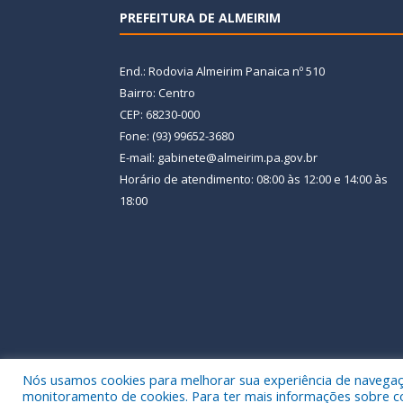
PREFEITURA DE ALMEIRIM
End.: Rodovia Almeirim Panaica nº 510
Bairro: Centro
CEP: 68230-000
Fone: (93) 99652-3680
E-mail: gabinete@almeirim.pa.gov.br
Horário de atendimento: 08:00 às 12:00 e 14:00 às
18:00
Nós usamos cookies para melhorar sua experiência de navegação
Todos os direitos reservados a Prefeitura Municipal
monitoramento de cookies. Para ter mais informações sobre como