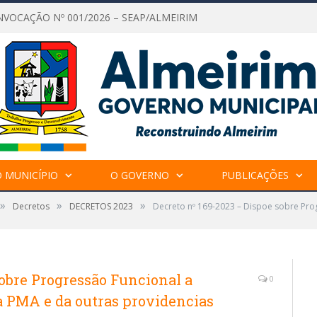
NVOCAÇÃO Nº 001/2026 – SEAP/ALMEIRIM
 MUNICÍPIO
O GOVERNO
PUBLICAÇÕES
»
»
»
Decretos
DECRETOS 2023
Decreto nº 169-2023 – Dispoe sobre Pro
sobre Progressão Funcional a
0
a PMA e da outras providencias