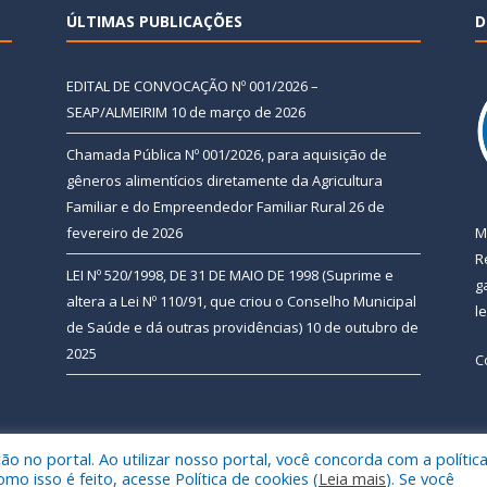
ÚLTIMAS PUBLICAÇÕES
D
EDITAL DE CONVOCAÇÃO Nº 001/2026 –
SEAP/ALMEIRIM
10 de março de 2026
Chamada Pública Nº 001/2026, para aquisição de
gêneros alimentícios diretamente da Agricultura
Familiar e do Empreendedor Familiar Rural
26 de
fevereiro de 2026
M
R
LEI Nº 520/1998, DE 31 DE MAIO DE 1998 (Suprime e
g
altera a Lei Nº 110/91, que criou o Conselho Municipal
l
de Saúde e dá outras providências)
10 de outubro de
2025
C
 no portal. Ao utilizar nosso portal, você concorda com a polític
 de Almeirim.
Mapa do Si
 isso é feito, acesse Política de cookies (
Leia mais
). Se você