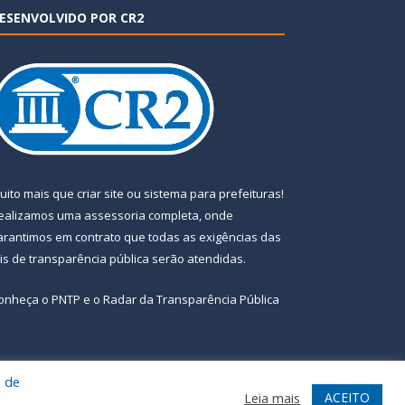
ESENVOLVIDO POR CR2
uito mais que
criar site
ou
sistema para prefeituras
!
ealizamos uma
assessoria
completa, onde
arantimos em contrato que todas as exigências das
eis de transparência pública
serão atendidas.
onheça o
PNTP
e o
Radar da Transparência Pública
a de
te
Acessar Área Administrativa
Acessar Webmail
ACEITO
Leia mais